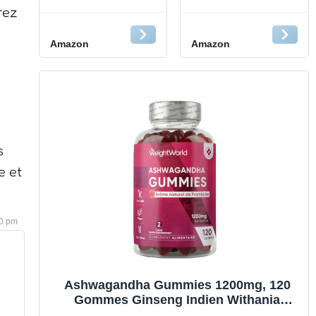
Sommeil
Orange - Bien-
rez
Melatonine 1,9
être émotionnel
mg -
naturel - Mélange
Amazon
Amazon
MELATONINE
de 5 Fleurs de
GUMMIES
Bach Original
FORMAT 2 MOIS
pour des
- Complément
journées
Alimentaire
équilibrées -
Sommeil Adulte -
Stress du
Melatonine 1,9
quotidien - Vegan
s
mg - Vegan -
- Boîte de 60
Sans Sucres - 60
gummies
e et
Gummies
40 pm
Ashwagandha Gummies 1200mg, 120
Gommes Ginseng Indien Withania
Somnifera