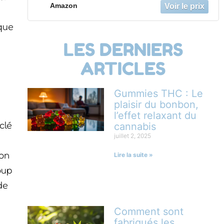
Zinc, Vitamines B8, C, B6 – Cure 1 Mois
Amazon
60 Gummies
que
LES DERNIERS
ARTICLES
Gummies THC : Le
plaisir du bonbon,
l’effet relaxant du
clé
cannabis
juillet 2, 2025
ion
Lire la suite »
oup
de
Comment sont
fabriqués les