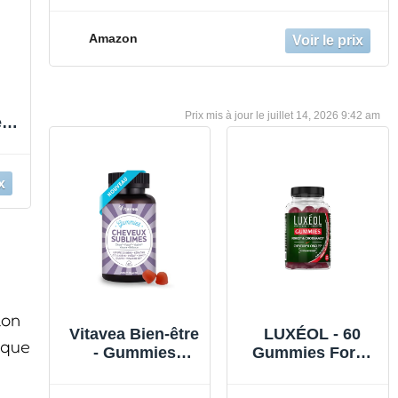
Amazon
juillet 14, 2026 9:42 am
ère
a
c
-
t
0u
lon
Vitavea Bien-être
LUXÉOL - 60
 que
- Gummies
Gummies Force
Cheveux
& Croissance -
Sublimes -
Complément