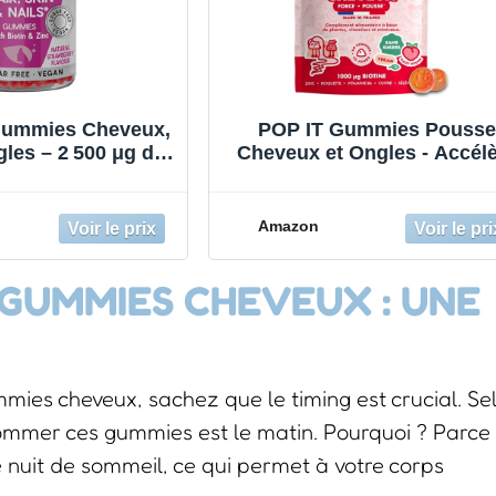
Gummies Cheveux,
POP IT Gummies Pousse
les – 2 500 μg de
Cheveux et Ongles - Accél
Soin des Cheveux –
la Croissance & Réduit l
et Vitamines C & E
Chute - Complément
 – Sans Sucre –
Alimentaire Cheveux ave
Amazon
 – 60 Gummies – 1
Biotine, Zinc & Sélénium 
 Saveur Fraise
Vegan, Sans Sucres, Goû
GUMMIES CHEVEUX : UNE
Pêche, Made in France - 3
es cheveux, sachez que le timing est crucial. Se
sommer ces gummies est le matin. Pourquoi ? Parce
 nuit de sommeil, ce qui permet à votre corps