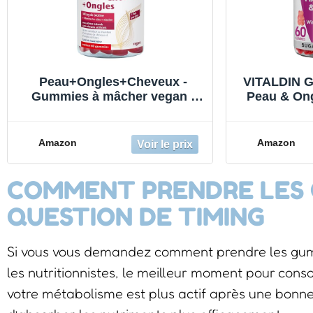
Peau+Ongles+Cheveux -
VITALDIN 
Gummies à mâcher vegan -
Peau & Ong
Avec zinc, biotine, vitamines
Biotine – 
A, C, E & B6-60 gummies -
Avec Zinc 
Doppelherz
– Véganes
Amazon
Amazon
Sans Gluten
Mois –
COMMENT PRENDRE LES 
QUESTION DE TIMING
Si vous vous demandez comment prendre les gummi
les nutritionnistes, le meilleur moment pour con
votre métabolisme est plus actif après une bonne