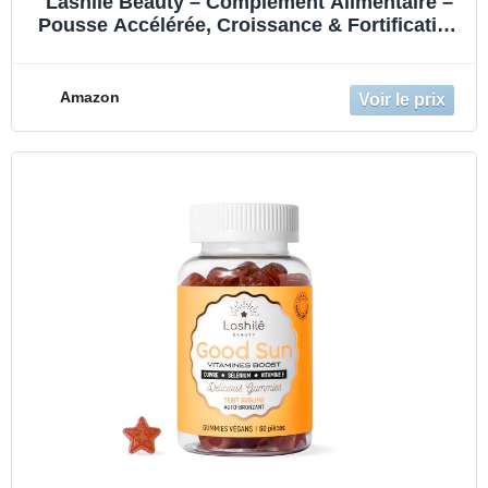
Lashilé Beauty – Complément Alimentaire –
Pousse Accélérée, Croissance & Fortification
des Cheveux – Good Hair – Made in France –
Biotine, Zinc, Vitamines B8, C, B6 – Cure 1
Mois 60 Gummies
Amazon