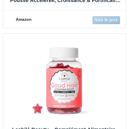
Pousse Accélérée, Croissance & Fortification
des Cheveux – Good Hair – Made in France –
Biotine, Zinc, Vitamines B8, C, B6 – Cure 3
Mois 180 Gummies
Amazon