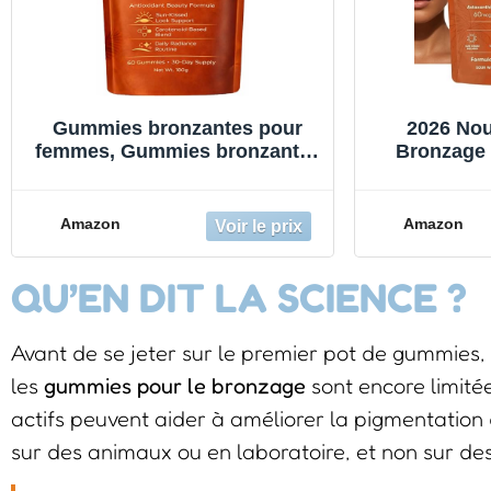
Gummies bronzantes pour
2026 No
femmes, Gummies bronzantes
Bronzage
2026 bronzage rapide sans
Femme
soleil, mélange
Bronzage R
d'astaxanthine, bêta-carotène
Hydrate
Amazon
Amazon
et lycopène, éclat de la peau
Redonne S
et hydratation pour un éclat
QU’EN DIT LA SCIENCE ?
naturel, gummies
Avant de se jeter sur le premier pot de gummies, i
les
gummies pour le bronzage
sont encore limité
actifs peuvent aider à améliorer la pigmentation 
sur des animaux ou en laboratoire, et non sur de