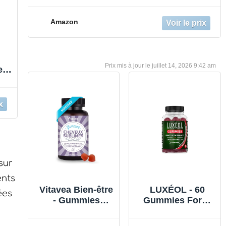
Amazon
juillet 14, 2026 9:42 am
e
ies
e
e,
ion
sur
ents
Vitavea Bien-être
LUXÉOL - 60
ées
- Gummies
Gummies Force
Cheveux
& Croissance -
Sublimes -
Complément