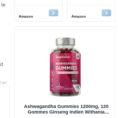
Sommeil
Orange - Bien-
 le
Melatonine 1,9
être émotionnel
mg -
naturel - Mélange
Amazon
Amazon
MELATONINE
de 5 Fleurs de
GUMMIES
Bach Original
FORMAT 2 MOIS
pour des
- Complément
journées
Alimentaire
équilibrées -
Sommeil Adulte -
Stress du
Melatonine 1,9
quotidien - Vegan
mg - Vegan -
- Boîte de 60
Sans Sucres - 60
gummies
st
Gummies
06 am
Ashwagandha Gummies 1200mg, 120
Gommes Ginseng Indien Withania
Somnifera