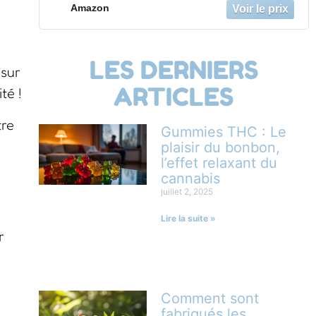
Zinc, Vitamines B8, C, B6 – Cure 1 Mois
Amazon
60 Gummies
LES DERNIERS
 sur
ARTICLES
té !
tre
Gummies THC : Le
plaisir du bonbon,
l’effet relaxant du
cannabis
juillet 2, 2025
Lire la suite »
r
s
Comment sont
fabriqués les