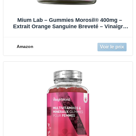
Mium Lab – Gummies Morosil® 400mg –
Extrait Orange Sanguine Breveté – Vinaigre
de Cidre & Chrome – Sans Sucres – 42
Gummies – Cure 21 Jours – Fabriqué en
France
Amazon