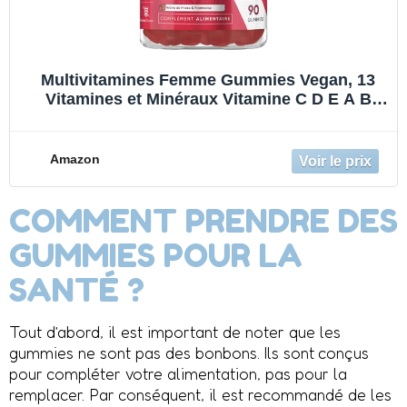
Multivitamines Femme Gummies Vegan, 13
Vitamines et Minéraux Vitamine C D E A B
Zinc Iode Acide Hyaluronique Omega 6, 9, 90
Gummies de Multivitamines et Minéraux Goût
Fraise & Framboise
Amazon
COMMENT PRENDRE DES
GUMMIES POUR LA
SANTÉ ?
Tout d’abord, il est important de noter que les
gummies ne sont pas des bonbons. Ils sont conçus
pour compléter votre alimentation, pas pour la
remplacer. Par conséquent, il est recommandé de les