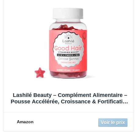
Lashilé Beauty – Complément Alimentaire –
Pousse Accélérée, Croissance & Fortification
des Cheveux – Good Hair – Made in France –
Biotine, Zinc, Vitamines B8, C, B6 – Cure 1
Mois 60 Gummies
Amazon